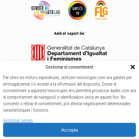
Amb el suport de:
Gestionar el consentiment
Per oferir les millors experiències, utilitzem tecnologies com ara galetes per
emmagatzemar i/o accedir a la informació del dispositiu. Donar el
Política de privadesa
consentiment a aquestes tecnologies ens permetrà processar dades com ara
|
el comportament de navegació o identificadors únics en aquest lloc. No
Política de cookies
consentir o retirar el consentiment, pot afectar negativament determinades
característiques i funcions.
|
Termes i condicions
Gestionar serveis
Accepta